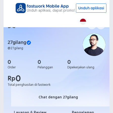
fastwork Mobile App
Unduh aplikasi
Unduh aplikasi, dapat promo!
27gilang
@
27gilang
0
0
0
Order
Pelanggan
Dipekerjakan ulang
0
Rp
Total penghasilan di fastwork
Chat dengan 27gilang
Chat dengan 27gilang
Layanan & Review
Pengalaman