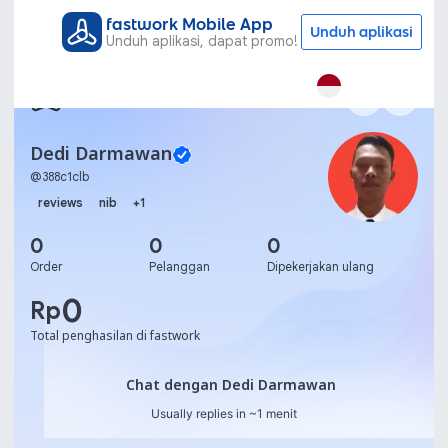
fastwork Mobile App
Unduh aplikasi
Unduh aplikasi, dapat promo!
Dedi Darmawan
@
388c1clb
reviews
nib
+
1
0
0
0
Order
Pelanggan
Dipekerjakan ulang
0
Rp
Total penghasilan di fastwork
Chat dengan Dedi Darma
Chat dengan Dedi Darmawan
Usually replies in ~1 menit