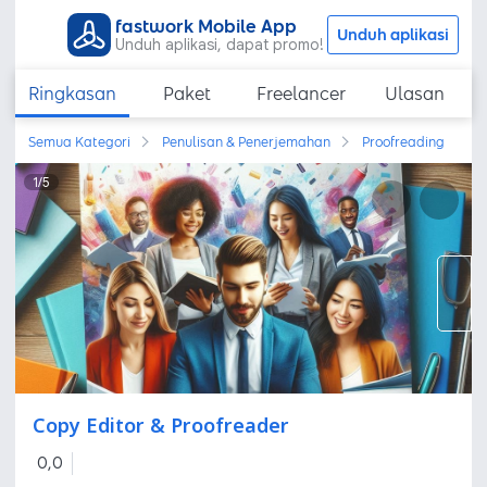
fastwork Mobile App
Unduh aplikasi
Unduh aplikasi, dapat promo!
Ringkasan
Paket
Freelancer
Ulasan
Semua Kategori
Penulisan & Penerjemahan
Proofreading
1
/
5
Copy Editor & Proofreader
0,0