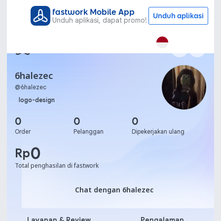
fastwork Mobile App
Unduh aplikasi
Unduh aplikasi, dapat promo!
6halezec
@
6halezec
logo-design
0
0
0
Order
Pelanggan
Dipekerjakan ulang
0
Rp
Total penghasilan di fastwork
Chat dengan 6halezec
Chat dengan 6halezec
Layanan & Review
Pengalaman