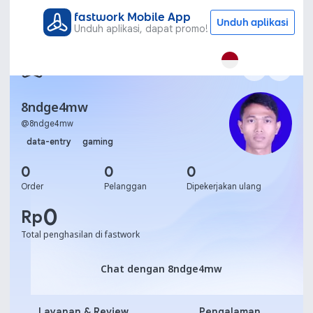
fastwork Mobile App
Unduh aplikasi
Unduh aplikasi, dapat promo!
8ndge4mw
@
8ndge4mw
data-entry
gaming
0
0
0
Order
Pelanggan
Dipekerjakan ulang
0
Rp
Total penghasilan di fastwork
Chat dengan 8ndge4mw
Chat dengan 8ndge4mw
Layanan & Review
Pengalaman