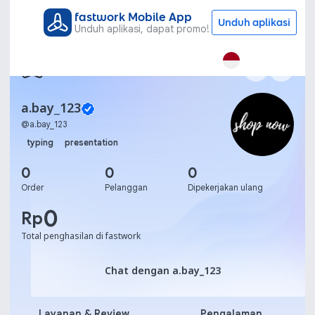
fastwork Mobile App
Unduh aplikasi
Unduh aplikasi, dapat promo!
a.bay_123
@
a.bay_123
typing
presentation
0
0
0
Order
Pelanggan
Dipekerjakan ulang
0
Rp
Total penghasilan di fastwork
Chat dengan a.bay_123
Chat dengan a.bay_123
Layanan & Review
Pengalaman