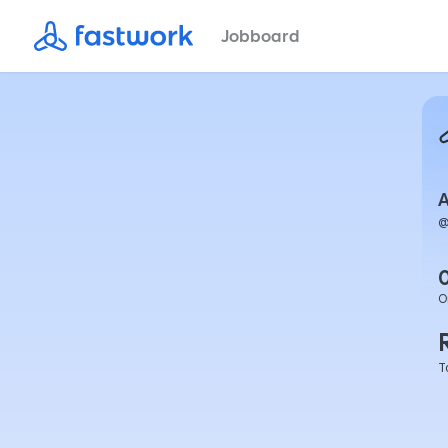
Jobboard
A
O
T