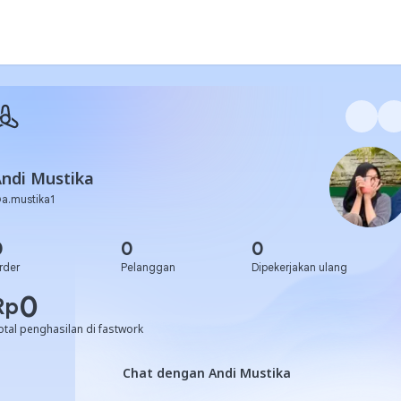
ndi Mustika
@
a.mustika1
0
0
0
rder
Pelanggan
Dipekerjakan ulang
0
Rp
otal penghasilan di fastwork
Chat dengan Andi Mustika
Chat dengan Andi Mustika