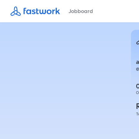
Jobboard
a
O
T