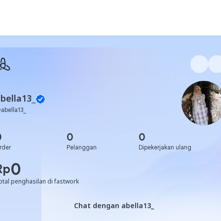
bella13_
@
abella13_
0
0
0
rder
Pelanggan
Dipekerjakan ulang
0
Rp
otal penghasilan di fastwork
Chat dengan abella13_
Chat dengan abella13_