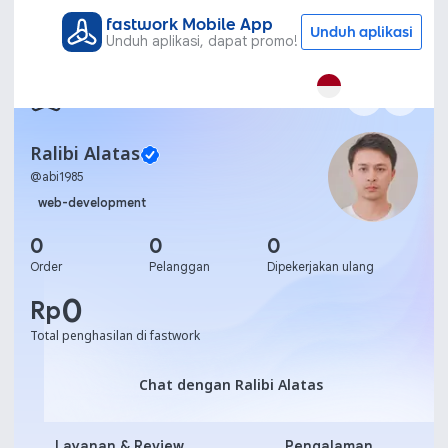
fastwork Mobile App
Unduh aplikasi
Unduh aplikasi, dapat promo!
Ralibi Alatas
@
abi1985
web-development
0
0
0
Order
Pelanggan
Dipekerjakan ulang
0
Rp
Total penghasilan di fastwork
Chat dengan Ralibi Alatas
Chat dengan Ralibi Alatas
Layanan & Review
Pengalaman