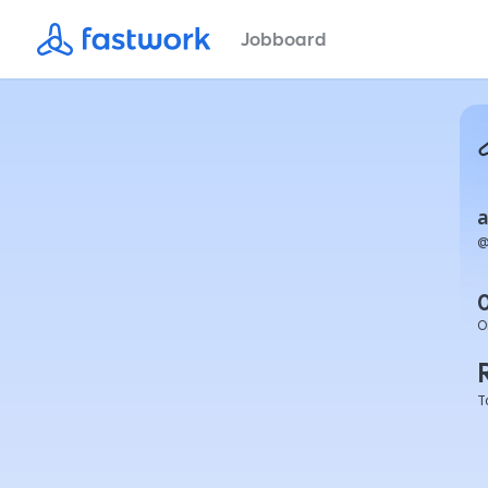
Jobboard
a
O
T