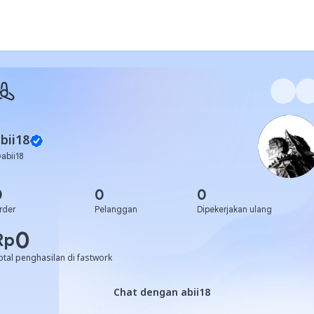
bii18
@
abii18
0
0
0
rder
Pelanggan
Dipekerjakan ulang
0
Rp
otal penghasilan di fastwork
Chat dengan abii18
Chat dengan abii18