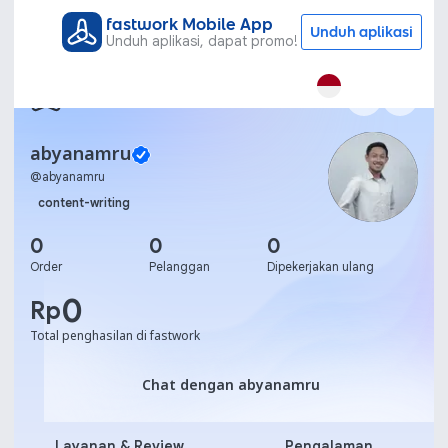
fastwork Mobile App
Unduh aplikasi
Unduh aplikasi, dapat promo!
abyanamru
@
abyanamru
content-writing
0
0
0
Order
Pelanggan
Dipekerjakan ulang
0
Rp
Total penghasilan di fastwork
Chat dengan abyanamru
Chat dengan abyanamru
Layanan & Review
Pengalaman