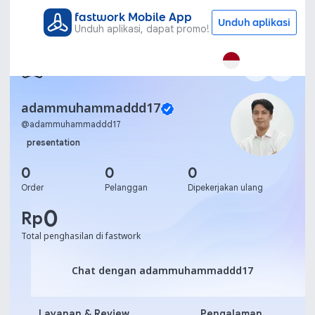
fastwork Mobile App
Unduh aplikasi
Unduh aplikasi, dapat promo!
adammuhammaddd17
@
adammuhammaddd17
presentation
0
0
0
Order
Pelanggan
Dipekerjakan ulang
0
Rp
Total penghasilan di fastwork
Chat dengan adammuha
Chat dengan adammuhammaddd17
Layanan & Review
Pengalaman