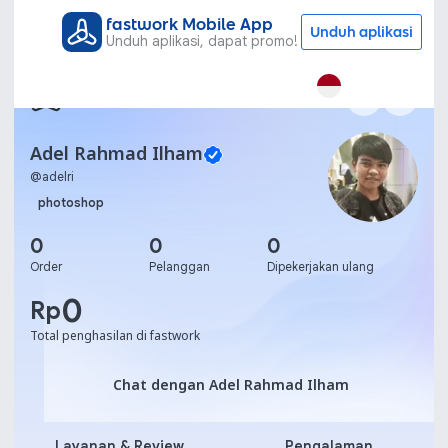
fastwork Mobile App
Unduh aplikasi
Unduh aplikasi, dapat promo!
Adel Rahmad Ilham
@
adelri
photoshop
0
0
0
Order
Pelanggan
Dipekerjakan ulang
0
Rp
Total penghasilan di fastwork
Chat dengan Adel Rahmad
Chat dengan Adel Rahmad Ilham
Layanan & Review
Pengalaman