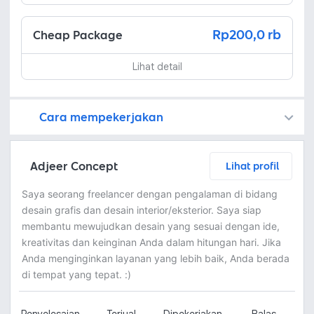
Rp200,0 rb
Cheap Package
Lihat detail
Cara mempekerjakan
Kamu juga dapat menemukan freelancer dengan memasang lowongan pekerjaan di
Platform Fastwork adalah pihak perantara yang akan menyimpan uang pemberi kerja sebagai keamanan dan freelancer akan mendapatkan uang setelah pemberi kerja menyetujuinya.
Diskusi tentang Detail dan Ringkasan pekerjaan yang Anda inginkan dengan freelancer. Anda belum akan dikenakan biaya
Setuju untuk mempekerjakan dengan meminta penawaran dari freelancer. Periksa detail dan lakukan pembayaran untuk mulai bekerja.
Langkah 3: Freelancer mengirimkan hasil dan pemberi kerja menyetujui pekerjaan tersebut
Ketika freelancer menyerahkan pekerjaan akhir untuk menyelesaikan kontrak, pemberi kerja dapat memeriksanya terlebih dahulu. Pemberi kerja bisa memeriksa dan meminta untuk revisi atau menyetujui hasil tersebut sesuai kesepakatan.
Adjeer Concept
Lihat profil
Saya seorang freelancer dengan pengalaman di bidang
desain grafis dan desain interior/eksterior. Saya siap
membantu mewujudkan desain yang sesuai dengan ide,
kreativitas dan keinginan Anda dalam hitungan hari. Jika
Anda menginginkan layanan yang lebih baik, Anda berada
di tempat yang tepat. :)