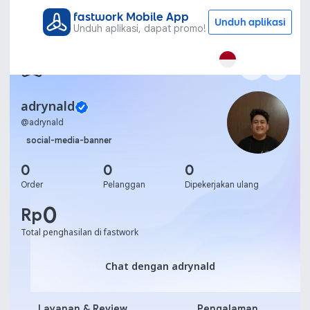
fastwork Mobile App
Unduh aplikasi
Unduh aplikasi, dapat promo!
adrynald
@
adrynald
social-media-banner
0
0
0
Order
Pelanggan
Dipekerjakan ulang
0
Rp
Total penghasilan di fastwork
Chat dengan adrynald
Chat dengan adrynald
Layanan & Review
Pengalaman