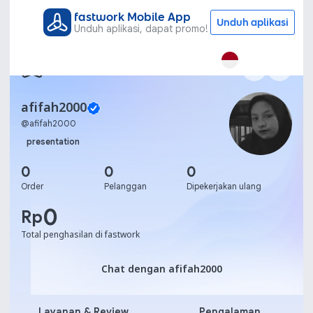
fastwork Mobile App
Unduh aplikasi
Unduh aplikasi, dapat promo!
afifah2000
@
afifah2000
presentation
0
0
0
Order
Pelanggan
Dipekerjakan ulang
0
Rp
Total penghasilan di fastwork
Chat dengan afifah2000
Chat dengan afifah2000
Layanan & Review
Pengalaman