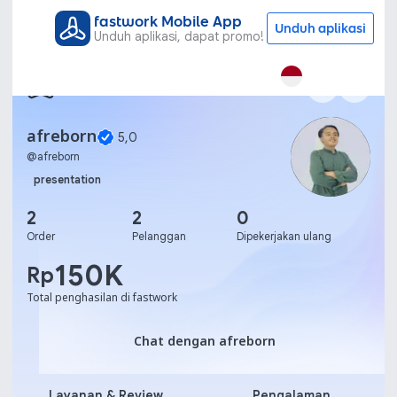
fastwork Mobile App
Unduh aplikasi
Unduh aplikasi, dapat promo!
afreborn
5,0
@
afreborn
presentation
2
2
0
Order
Pelanggan
Dipekerjakan ulang
150K
Rp
Total penghasilan di fastwork
Chat dengan afreborn
Chat dengan afreborn
Layanan & Review
Pengalaman