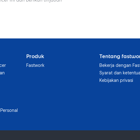
ncer ini dan berikan tinjauan
Produk
Tentang fastwo
cer
Fastwork
Bekerja dengan Fas
aan
Syarat dan ketentu
Kebijakan privasi
Personal