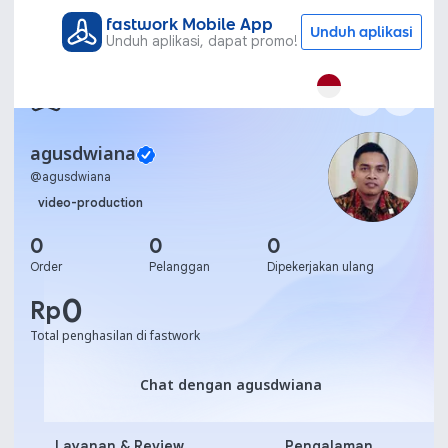
fastwork Mobile App
Unduh aplikasi
Unduh aplikasi, dapat promo!
agusdwiana
@
agusdwiana
video-production
0
0
0
Order
Pelanggan
Dipekerjakan ulang
0
Rp
Total penghasilan di fastwork
Chat dengan agusdwiana
Chat dengan agusdwiana
Layanan & Review
Pengalaman