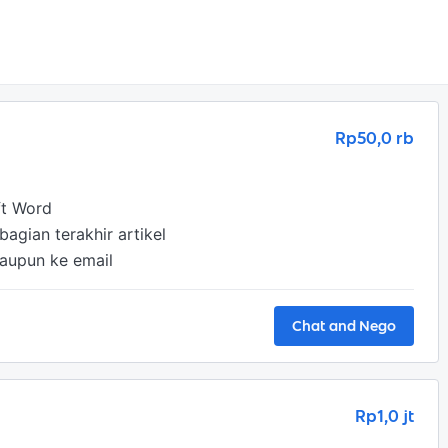
Rp50,0 rb
t Word 

gian terakhir artikel

taupun ke email
Chat and Nego
Rp1,0 jt