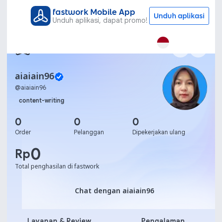
fastwork Mobile App
Unduh aplikasi
Unduh aplikasi, dapat promo!
aiaiain96
@
aiaiain96
content-writing
0
0
0
Order
Pelanggan
Dipekerjakan ulang
0
Rp
Total penghasilan di fastwork
Chat dengan aiaiain96
Chat dengan aiaiain96
Layanan & Review
Pengalaman