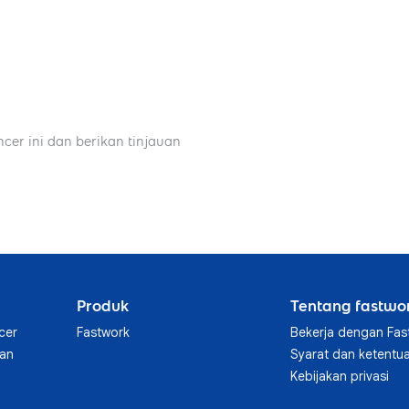
ncer ini dan berikan tinjauan
Produk
Tentang fastwo
cer
Fastwork
Bekerja dengan Fas
aan
Syarat dan ketentu
Kebijakan privasi