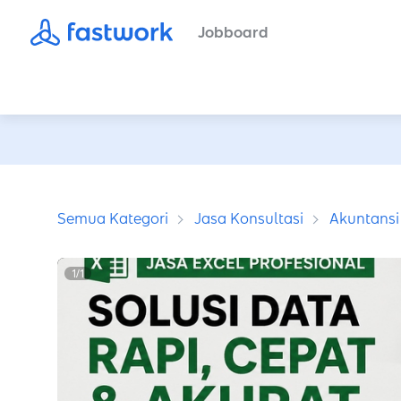
Jobboard
Semua Kategori
Jasa Konsultasi
Akuntansi
1
/
1