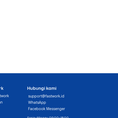
rk
Hubungi kami
twork
support@fastwork.id
an
WhatsApp
Facebook Messenger
Senin-Minggu 09:00-18:00