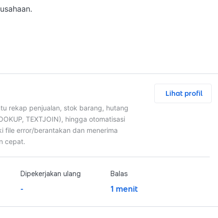
usahaan.

Lihat profil
tu rekap penjualan, stok barang, hutang
LOOKUP, TEXTJOIN), hingga otomatisasi
iki file error/berantakan dan menerima
n cepat.
Dipekerjakan ulang
Balas
-
1 menit