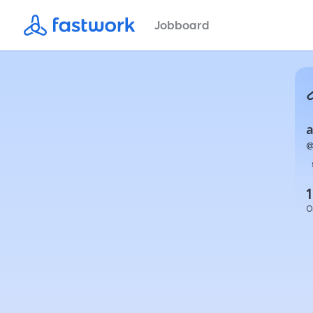
Jobboard
a
1
O