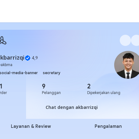
kbarrizqi
4,9
@
akbrna
social-media-banner
secretary
1
9
2
rder
Pelanggan
Dipekerjakan ulang
Chat dengan akbarrizqi
Chat dengan akbarrizqi
Layanan & Review
Pengalaman