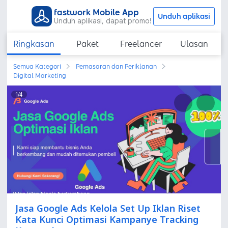
fastwork Mobile App
Unduh aplikasi
Unduh aplikasi, dapat promo!
Ringkasan
Paket
Freelancer
Ulasan
Semua Kategori
Pemasaran dan Periklanan
Digital Marketing
1
/
4
Jasa Google Ads Kelola Set Up Iklan Riset
Kata Kunci Optimasi Kampanye Tracking