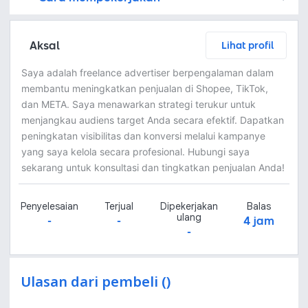
Kamu juga dapat menemukan freelancer dengan memasang lowongan pekerjaan di
Platform Fastwork adalah pihak perantara yang akan menyimpan uang pemberi kerja sebagai keamanan dan freelancer akan mendapatkan uang setelah pemberi kerja menyetujuinya.
Diskusi tentang Detail dan Ringkasan pekerjaan yang Anda inginkan dengan freelancer. Anda belum akan dikenakan biaya
Setuju untuk mempekerjakan dengan meminta penawaran dari freelancer. Periksa detail dan lakukan pembayaran untuk mulai bekerja.
Langkah 3: Freelancer mengirimkan hasil dan pemberi kerja menyetujui pekerjaan tersebut
Ketika freelancer menyerahkan pekerjaan akhir untuk menyelesaikan kontrak, pemberi kerja dapat memeriksanya terlebih dahulu. Pemberi kerja bisa memeriksa dan meminta untuk revisi atau menyetujui hasil tersebut sesuai kesepakatan.
Aksal
Lihat profil
Saya adalah freelance advertiser berpengalaman dalam
membantu meningkatkan penjualan di Shopee, TikTok,
dan META. Saya menawarkan strategi terukur untuk
menjangkau audiens target Anda secara efektif. Dapatkan
peningkatan visibilitas dan konversi melalui kampanye
yang saya kelola secara profesional. Hubungi saya
sekarang untuk konsultasi dan tingkatkan penjualan Anda!
Penyelesaian
Terjual
Dipekerjakan
Balas
ulang
-
-
4 jam
-
Ulasan dari pembeli ()