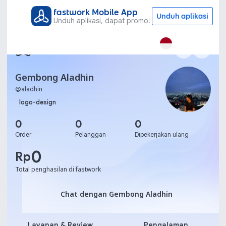
fastwork Mobile App
Unduh aplikasi
Unduh aplikasi, dapat promo!
Gembong Aladhin
@
aladhin
logo-design
0
0
0
Order
Pelanggan
Dipekerjakan ulang
0
Rp
Total penghasilan di fastwork
Chat dengan Gembong Al
Chat dengan Gembong Aladhin
Layanan & Review
Pengalaman