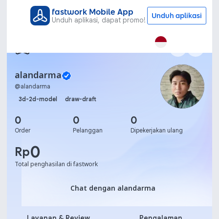
fastwork Mobile App
Unduh aplikasi
Unduh aplikasi, dapat promo!
alandarma
@
alandarma
3d-2d-model
draw-draft
0
0
0
Order
Pelanggan
Dipekerjakan ulang
0
Rp
Total penghasilan di fastwork
Chat dengan alandarma
Chat dengan alandarma
Layanan & Review
Pengalaman