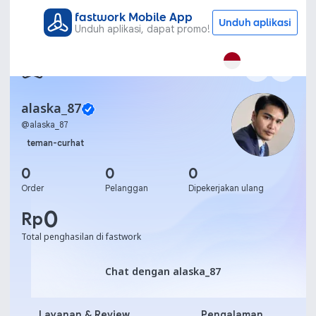
fastwork Mobile App
Unduh aplikasi
Unduh aplikasi, dapat promo!
alaska_87
@
alaska_87
teman-curhat
0
0
0
Order
Pelanggan
Dipekerjakan ulang
0
Rp
Total penghasilan di fastwork
Chat dengan alaska_87
Chat dengan alaska_87
Layanan & Review
Pengalaman