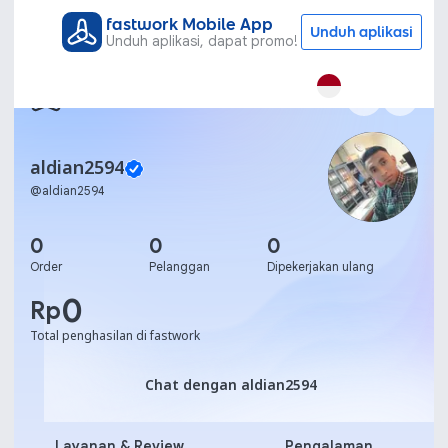
fastwork Mobile App
Unduh aplikasi
Unduh aplikasi, dapat promo!
aldian2594
@
aldian2594
0
0
0
Order
Pelanggan
Dipekerjakan ulang
0
Rp
Total penghasilan di fastwork
Chat dengan aldian2594
Chat dengan aldian2594
Layanan & Review
Pengalaman