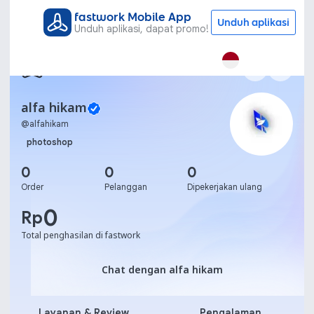
fastwork Mobile App
Unduh aplikasi
Unduh aplikasi, dapat promo!
alfa hikam
@
alfahikam
photoshop
0
0
0
Order
Pelanggan
Dipekerjakan ulang
0
Rp
Total penghasilan di fastwork
Chat dengan alfa hikam
Chat dengan alfa hikam
Layanan & Review
Pengalaman