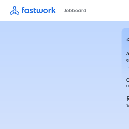
Jobboard
a
O
T