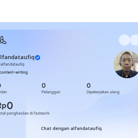
lfandataufiq
@
alfandataufiq
content-writing
0
0
0
rder
Pelanggan
Dipekerjakan ulang
0
Rp
otal penghasilan di fastwork
Chat dengan alfandataufiq
Chat dengan alfandataufiq