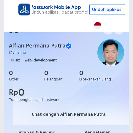
fastwork Mobile App
Unduh aplikasi
Unduh aplikasi, dapat promo!
Alfian Permana Putra
@
alfiannp
ui-ux
web-development
0
0
0
Order
Pelanggan
Dipekerjakan ulang
0
Rp
Total penghasilan di fastwork
Chat dengan Alfian Perma
Chat dengan Alfian Permana Putra
Layanan & Review
Pengalaman