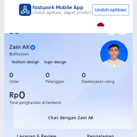
fastwork Mobile App
Unduh aplikasi
Unduh aplikasi, dapat promo!
Zain AK
@
alhussain
fashion-design
logo-design
0
0
0
Order
Pelanggan
Dipekerjakan ulang
0
Rp
Total penghasilan di fastwork
Chat dengan Zain AK
Chat dengan Zain AK
Layanan & Review
Pengalaman