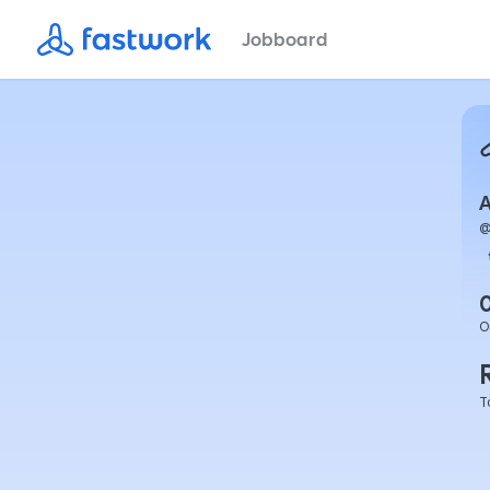
Jobboard
A
O
T