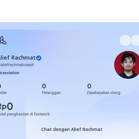
lief Rachmat
@
aliefrachmatrosadi
translation
0
0
0
rder
Pelanggan
Dipekerjakan ulang
0
Rp
otal penghasilan di fastwork
Chat dengan Alief Rachmat
Chat dengan Alief Rachmat