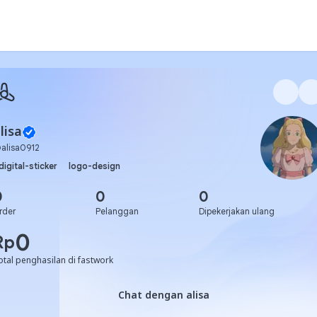
lisa
@
alisa0912
digital-sticker
logo-design
0
0
0
rder
Pelanggan
Dipekerjakan ulang
0
Rp
otal penghasilan di fastwork
Chat dengan alisa
Chat dengan alisa