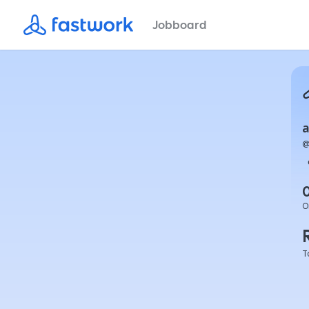
Jobboard
a
O
T