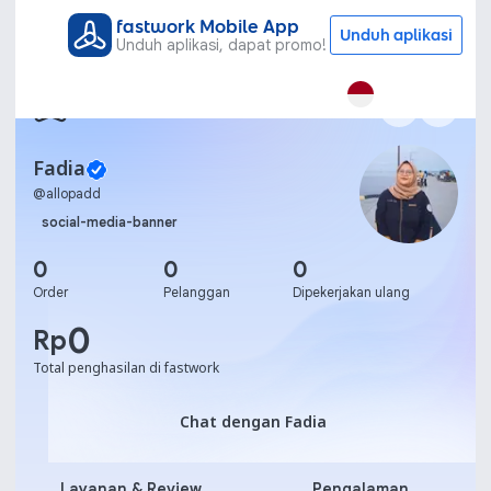
fastwork Mobile App
Unduh aplikasi
Unduh aplikasi, dapat promo!
Fadia
@
allopadd
social-media-banner
0
0
0
Order
Pelanggan
Dipekerjakan ulang
0
Rp
Total penghasilan di fastwork
Chat dengan Fadia
Chat dengan Fadia
Layanan & Review
Pengalaman