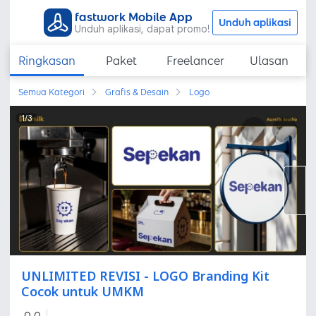
fastwork Mobile App
Unduh aplikasi
Unduh aplikasi, dapat promo!
Ringkasan
Paket
Freelancer
Ulasan
Semua Kategori
Grafis & Desain
Logo
1
/
3
UNLIMITED REVISI - LOGO Branding Kit
Cocok untuk UMKM