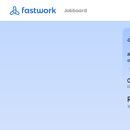
Jobboard
a
O
T