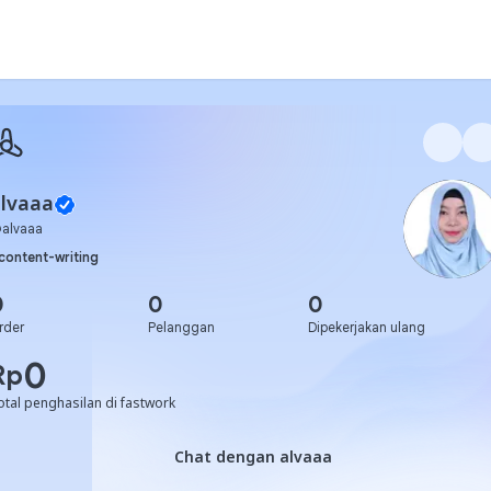
lvaaa
@
alvaaa
content-writing
0
0
0
rder
Pelanggan
Dipekerjakan ulang
0
Rp
otal penghasilan di fastwork
Chat dengan alvaaa
Chat dengan alvaaa