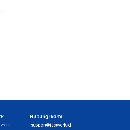
rk
Hubungi kami
twork
support@fastwork.id