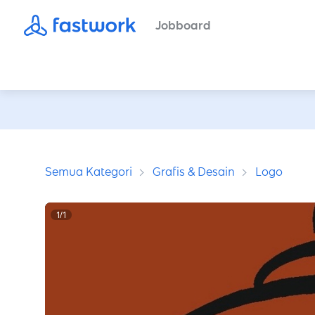
Jobboard
Semua Kategori
Grafis & Desain
Logo
1
/
1