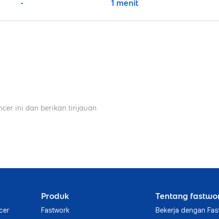
-
1 menit
ncer ini dan berikan tinjauan
Produk
Tentang fastwo
cer
Fastwork
Bekerja dengan Fas