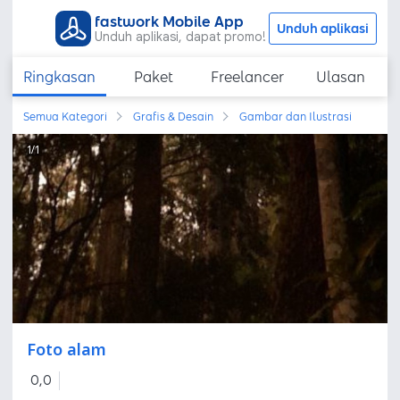
fastwork Mobile App
Unduh aplikasi
Unduh aplikasi, dapat promo!
Ringkasan
Paket
Freelancer
Ulasan
Semua Kategori
Grafis & Desain
Gambar dan Ilustrasi
1
/
1
Foto alam
0,0