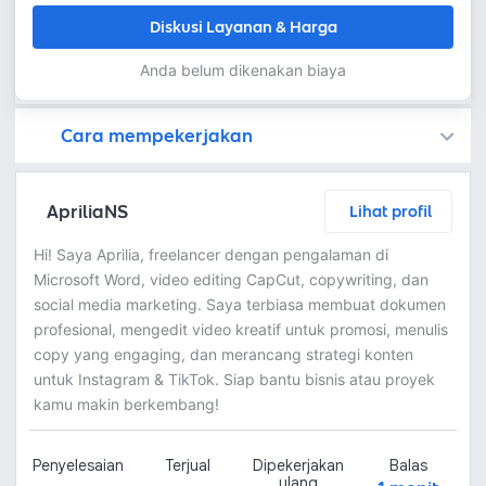
Diskusi Layanan & Harga
Anda belum dikenakan biaya
Cara mempekerjakan
Kamu juga dapat menemukan freelancer dengan memasang lowongan pekerjaan di
Platform Fastwork adalah pihak perantara yang akan menyimpan uang pemberi kerja sebagai keamanan dan freelancer akan mendapatkan uang setelah pemberi kerja menyetujuinya.
Diskusi tentang Detail dan Ringkasan pekerjaan yang Anda inginkan dengan freelancer. Anda belum akan dikenakan biaya
Setuju untuk mempekerjakan dengan meminta penawaran dari freelancer. Periksa detail dan lakukan pembayaran untuk mulai bekerja.
Langkah 3: Freelancer mengirimkan hasil dan pemberi kerja menyetujui pekerjaan tersebut
Ketika freelancer menyerahkan pekerjaan akhir untuk menyelesaikan kontrak, pemberi kerja dapat memeriksanya terlebih dahulu. Pemberi kerja bisa memeriksa dan meminta untuk revisi atau menyetujui hasil tersebut sesuai kesepakatan.
ApriliaNS
Lihat profil
Hi! Saya Aprilia, freelancer dengan pengalaman di
Microsoft Word, video editing CapCut, copywriting, dan
social media marketing. Saya terbiasa membuat dokumen
profesional, mengedit video kreatif untuk promosi, menulis
copy yang engaging, dan merancang strategi konten
untuk Instagram & TikTok. Siap bantu bisnis atau proyek
kamu makin berkembang!
Penyelesaian
Terjual
Dipekerjakan
Balas
ulang