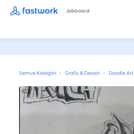
Jobboard
Semua Kategori
Grafis & Desain
Doodle Art
1
/
1