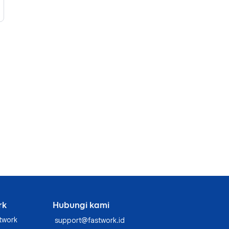
rk
Hubungi kami
twork
support@fastwork.id