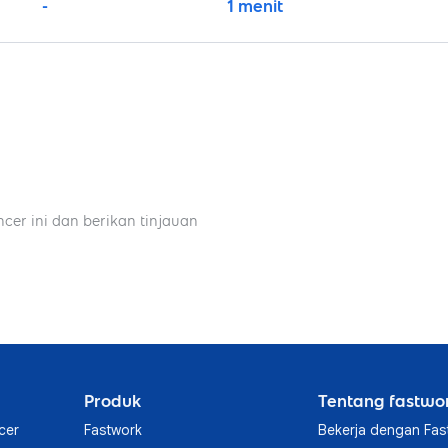
-
1 menit
ncer ini dan berikan tinjauan
Produk
Tentang fastwo
cer
Fastwork
Bekerja dengan Fas