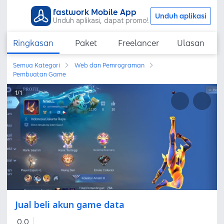
fastwork Mobile App
Unduh aplikasi
Unduh aplikasi, dapat promo!
Ringkasan
Paket
Freelancer
Ulasan
Semua Kategori
Web dan Pemrograman
Pembuatan Game
1
/
1
Jual beli akun game data
0,0