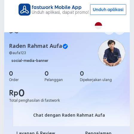
fastwork Mobile App
Unduh aplikasi
Unduh aplikasi, dapat promo!
Raden Rahmat Aufa
@
aufa123
social-media-banner
0
0
0
Order
Pelanggan
Dipekerjakan ulang
0
Rp
Total penghasilan di fastwork
Chat dengan Raden Rahma
Chat dengan Raden Rahmat Aufa
Layanan & Review
Pengalaman