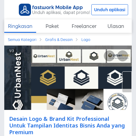
fastwork Mobile App
Unduh aplikasi
Unduh aplikasi, dapat promo!
Ringkasan
Paket
Freelancer
Ulasan
Semua Kategori
Grafis & Desain
Logo
1
/
3
Desain Logo & Brand Kit Professional
Untuk Tampilan Identitas Bisnis Anda yang
Premium