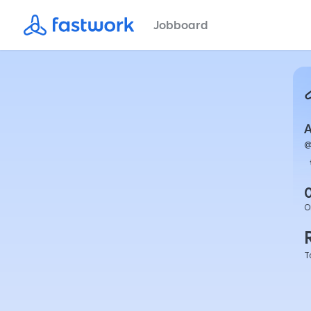
Jobboard
O
T