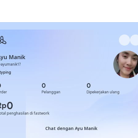
Ayu Manik
@
ayumanik17
typing
0
0
0
rder
Pelanggan
Dipekerjakan ulang
0
Rp
otal penghasilan di fastwork
Chat dengan Ayu Manik
Chat dengan Ayu Manik