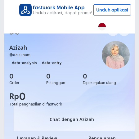
fastwork Mobile App
Unduh aplikasi
Unduh aplikasi, dapat promo!
Azizah
@
azizaham
data-analysis
data-entry
0
0
0
Order
Pelanggan
Dipekerjakan ulang
0
Rp
Total penghasilan di fastwork
Chat dengan Azizah
Chat dengan Azizah
Layanan & Review
Pengalaman