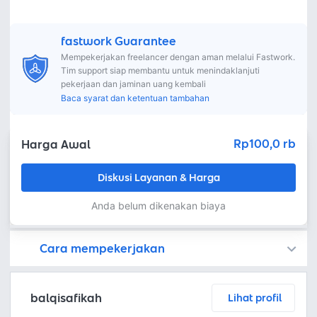
fastwork Guarantee
Mempekerjakan freelancer dengan aman melalui Fastwork.
Tim support siap membantu untuk menindaklanjuti
pekerjaan dan jaminan uang kembali
Baca syarat dan ketentuan tambahan
Rp100,0 rb
Harga Awal
Diskusi Layanan & Harga
Anda belum dikenakan biaya
Cara mempekerjakan
Kamu juga dapat menemukan freelancer dengan memasang lowongan pekerjaan di
Platform Fastwork adalah pihak perantara yang akan menyimpan uang pemberi kerja sebagai keamanan dan freelancer akan mendapatkan uang setelah pemberi kerja menyetujuinya.
Diskusi tentang Detail dan Ringkasan pekerjaan yang Anda inginkan dengan freelancer. Anda belum akan dikenakan biaya
Setuju untuk mempekerjakan dengan meminta penawaran dari freelancer. Periksa detail dan lakukan pembayaran untuk mulai bekerja.
Langkah 3: Freelancer mengirimkan hasil dan pemberi kerja menyetujui pekerjaan tersebut
Ketika freelancer menyerahkan pekerjaan akhir untuk menyelesaikan kontrak, pemberi kerja dapat memeriksanya terlebih dahulu. Pemberi kerja bisa memeriksa dan meminta untuk revisi atau menyetujui hasil tersebut sesuai kesepakatan.
balqisafikah
Lihat profil