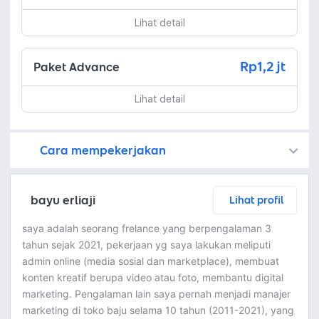
Lihat detail
Rp1,2 jt
Paket Advance
Lihat detail
Cara mempekerjakan
Kamu juga dapat menemukan freelancer dengan memasang lowongan pekerjaan di
Platform Fastwork adalah pihak perantara yang akan menyimpan uang pemberi kerja sebagai keamanan dan freelancer akan mendapatkan uang setelah pemberi kerja menyetujuinya.
Diskusi tentang Detail dan Ringkasan pekerjaan yang Anda inginkan dengan freelancer. Anda belum akan dikenakan biaya
Setuju untuk mempekerjakan dengan meminta penawaran dari freelancer. Periksa detail dan lakukan pembayaran untuk mulai bekerja.
Langkah 3: Freelancer mengirimkan hasil dan pemberi kerja menyetujui pekerjaan tersebut
Ketika freelancer menyerahkan pekerjaan akhir untuk menyelesaikan kontrak, pemberi kerja dapat memeriksanya terlebih dahulu. Pemberi kerja bisa memeriksa dan meminta untuk revisi atau menyetujui hasil tersebut sesuai kesepakatan.
bayu erliaji
Lihat profil
saya adalah seorang frelance yang berpengalaman 3
tahun sejak 2021, pekerjaan yg saya lakukan meliputi
admin online (media sosial dan marketplace), membuat
konten kreatif berupa video atau foto, membantu digital
marketing. Pengalaman lain saya pernah menjadi manajer
marketing di toko baju selama 10 tahun (2011-2021), yang