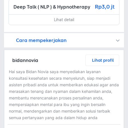
Rp3,0 jt
Deep Talk ( NLP ) & Hypnotherapy
Lihat detail
Cara mempekerjakan
Kamu juga dapat menemukan freelancer dengan memasang lowongan pekerjaan di
Platform Fastwork adalah pihak perantara yang akan menyimpan uang pemberi kerja sebagai keamanan dan freelancer akan mendapatkan uang setelah pemberi kerja menyetujuinya.
Diskusi tentang Detail dan Ringkasan pekerjaan yang Anda inginkan dengan freelancer. Anda belum akan dikenakan biaya
Setuju untuk mempekerjakan dengan meminta penawaran dari freelancer. Periksa detail dan lakukan pembayaran untuk mulai bekerja.
Langkah 3: Freelancer mengirimkan hasil dan pemberi kerja menyetujui pekerjaan tersebut
Ketika freelancer menyerahkan pekerjaan akhir untuk menyelesaikan kontrak, pemberi kerja dapat memeriksanya terlebih dahulu. Pemberi kerja bisa memeriksa dan meminta untuk revisi atau menyetujui hasil tersebut sesuai kesepakatan.
bidannovia
Lihat profil
Hai saya Bidan Novia saya menyediakan layanan
konsultasi kesehatan secara menyeluruh, siap menjadi
asisten pribadi anda untuk memberikan edukasi agar anda
merasakan tenang dan nyaman dalam kehamilan anda,
membantu merencanakan proses persalinan anda,
mempersiapkan mental para ibu yang ingin bersalin
normal, mendengarkan dan memberikan solusi terbaik
semua pertanyaan yang ada dalam hidup anda