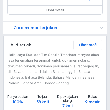
Lihat detail
Cara mempekerjakan
Kamu juga dapat menemukan freelancer dengan memasang lowongan pekerjaan di
Platform Fastwork adalah pihak perantara yang akan menyimpan uang pemberi kerja sebagai keamanan dan freelancer akan mendapatkan uang setelah pemberi kerja menyetujuinya.
Diskusi tentang Detail dan Ringkasan pekerjaan yang Anda inginkan dengan freelancer. Anda belum akan dikenakan biaya
Setuju untuk mempekerjakan dengan meminta penawaran dari freelancer. Periksa detail dan lakukan pembayaran untuk mulai bekerja.
Langkah 3: Freelancer mengirimkan hasil dan pemberi kerja menyetujui pekerjaan tersebut
Ketika freelancer menyerahkan pekerjaan akhir untuk menyelesaikan kontrak, pemberi kerja dapat memeriksanya terlebih dahulu. Pemberi kerja bisa memeriksa dan meminta untuk revisi atau menyetujui hasil tersebut sesuai kesepakatan.
budisetiah
Lihat profil
Hallo, saya Budi dan Tim Soesilo Translator menyediakan
jasa terjemahan tersumpah untuk dokumen notaris,
dokumen pribadi, dokumen perusahaan, surat perjanjian,
dll. Saya dan tim ahli dalam Bahasa Inggris, Bahasa
Indonesia, Bahasa Belanda, Bahasa Mandarin, Bahasa
Prancis, Bahasa Arab, Bahasa Jepang.
Penyelesaian
Terjual
Dipekerjakan
Balas
ulang
100%
38 kali
9 menit
7 kali